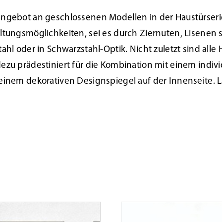
ngebot an geschlossenen Modellen in der Haustürserie
ltungsmöglichkeiten, sei es durch Ziernuten, Lisenen s
tahl oder in Schwarzstahl-Optik. Nicht zuletzt sind all
ezu prädestiniert für die Kombination mit einem indivi
einem dekorativen Designspiegel auf der Innenseite. La
r des Monats Oktober 2021
Tür des Monats März 20