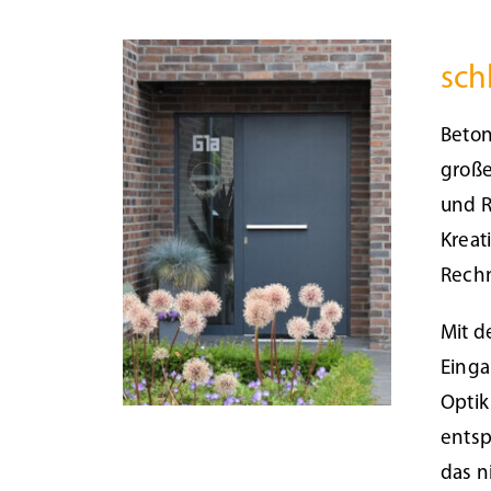
Beschattung
Kontakt
sch
Fensterbänke
Beton
große
Shop
und R
Kreat
Konfigurator
Rech
Lesezeichen
Mit d
Einga
Optik
entsp
das n