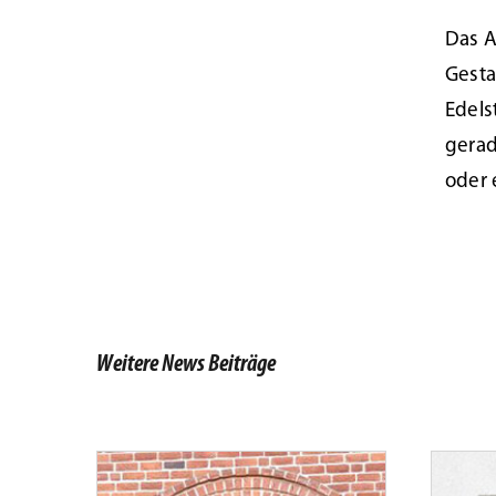
Das A
Gesta
Edels
gerad
oder 
Tür des Monats März 2021
Tü
Weitere News Beiträge