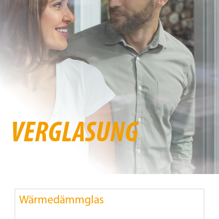
Beschattung
Fensterbänke
Shop
Konfigurator
VERGLASUNG
Unternehmen
Karriere
Wärmedämmglas
Nachhaltigkeit