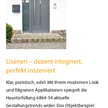
Beschattung
Fensterbänke
Shop
Konfigurator
Lisenen – dezent integriert,
perfekt inszeniert
Unternehmen
Klar, puristisch, edel: Mit ihrem modernen Look
Karriere
und filigranen Applikationen spiegelt die
Haustürfüllung 6864-54 aktuelle
Nachhaltigkeit
Gestaltungstrends wider. Das Objektbeispiel