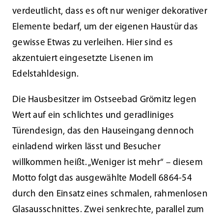
verdeutlicht, dass es oft nur weniger dekorativer
Kundenservice
Elemente bedarf, um der eigenen Haustür das
gewisse Etwas zu verleihen. Hier sind es
Infobereich
akzentuiert eingesetzte Lisenen im
Edelstahldesign.
News
Die Hausbesitzer im Ostseebad Grömitz legen
Wert auf ein schlichtes und geradliniges
Kontakt
Türendesign, das den Hauseingang dennoch
einladend wirken lässt und Besucher
Lesezeichen
willkommen heißt. „Weniger ist mehr“ – diesem
Motto folgt das ausgewählte Modell 6864-54
durch den Einsatz eines schmalen, rahmenlosen
Glasausschnittes. Zwei senkrechte, parallel zum