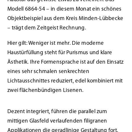
Modell 6864-54 – in diesem Monat ein schönes
Kundenservice
Objektbeispiel aus dem Kreis Minden-Lübbecke
– trägt dem Zeitgeist Rechnung.
Infobereich
Hier gilt: Weniger ist mehr. Die moderne
Haustürfüllung steht für Purismus und klare
News
Ästhetik. Ihre Formensprache ist auf den Einsatz
eines sehr schmalen senkrechten
Kontakt
Lichtausschnittes reduziert, edel kombiniert mit
zwei flächenbündigen Lisenen.
Lesezeichen
Dezent integriert, führen die parallel zum
mittigen Glasfeld verlaufenden filigranen
Applikationen die geradlinige Gestaltung fort.