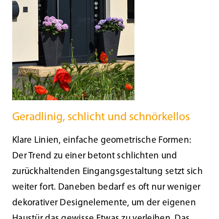
Beschattung
Fensterbänke
Shop
Geradlinig, schlicht und schnörkellos
Konfigurator
Klare Linien, einfache geometrische Formen:
Unternehmen
Der Trend zu einer betont schlichten und
zurückhaltenden Eingangsgestaltung setzt sich
Karriere
weiter fort. Daneben bedarf es oft nur weniger
dekorativer Designelemente, um der eigenen
Nachhaltigkeit
Haustür das gewisse Etwas zu verleihen. Das