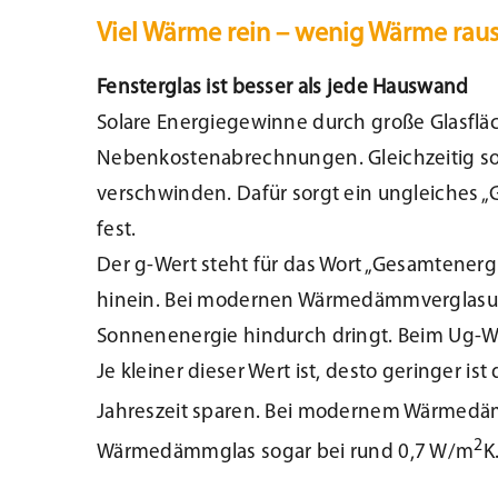
Viel Wärme rein – wenig Wärme rau
Beschattung
Kontakt
Fensterglas ist besser als jede Hauswand
Fensterbänke
Solare Energiegewinne durch große Glasflä
Nebenkostenabrechnungen. Gleichzeitig so
Shop
verschwinden. Dafür sorgt ein ungleiches „
fest.
Konfigurator
Der g-Wert steht für das Wort „Gesamtenerg
hinein. Bei modernen Wärmedämmverglasunge
Lesezeichen
Sonnenenergie hindurch dringt. Beim Ug-W
Je kleiner dieser Wert ist, desto geringer i
Jahreszeit sparen. Bei modernem Wärmedämm
2
Wärmedämmglas sogar bei rund 0,7 W/m
K