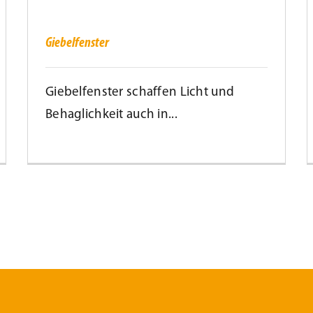
d
Giebelfenster
S
f
Giebelfenster
s
F
Giebelfenster schaffen Licht und
Behaglichkeit auch in...