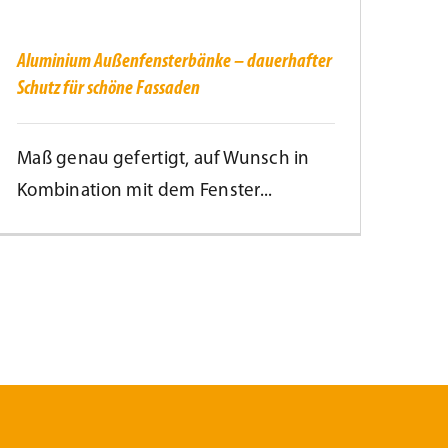
auerhafter
chutz
ür
Aluminium Außenfensterbänke – dauerhafter
chöne
Schutz für schöne Fassaden
assaden
Maß genau gefertigt, auf Wunsch in
Kombination mit dem Fenster...