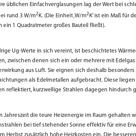
ahre üblichen Einfachverglasungen lag der Wert bei sch
2
2
bei rund 3 W/m
K. (Die Einheit ‚W/m
K’ ist ein Maß für
ein 1 Quadratmeter großes Bauteil fließt).
rige Ug-Werte in sich vereint, ist beschichtetes Wärm
en, zwischen denen sich ein oder mehrere mit Edelgas
lierwirkung aus Luft. Sie eignen sich deshalb besond
ichtungen als Edelmetallen aufgebracht. Diese liege
en reflektiert, kurzwellige Strahlen dagegen hindurch
en Jahreszeit die teure Heizenergie im Raum gehalten wi
trahlen bei tief stehender Sonne effektiv für eine 
 im Herbst zusätzlich hohe Heizkosten ein. Die besse