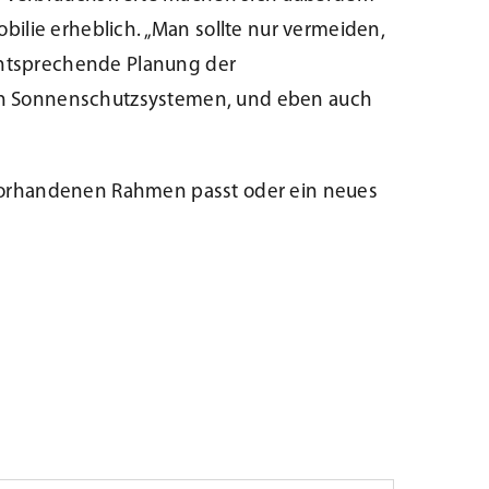
ilie erheblich. „Man sollte nur vermeiden,
ntsprechende Planung der
en Sonnenschutzsystemen, und eben auch
vorhandenen Rahmen passt oder ein neues
luminium
ußenfensterbänke
–