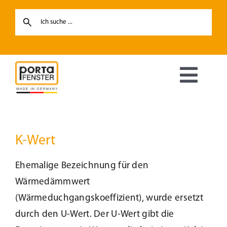
Skip
to
content
Toggl
Navig
Fenster
K-Wert
Haustüren
Ehemalige Bezeichnung für den
Hebe-Schiebetüren
Wärmedämmwert
(Wärmeduchgangskoeffizient), wurde ersetzt
Terrassentüren
durch den U-Wert. Der U-Wert gibt die