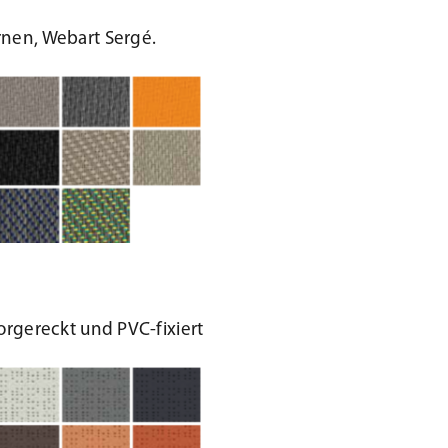
nen, Webart Sergé.
rgereckt und PVC-fixiert