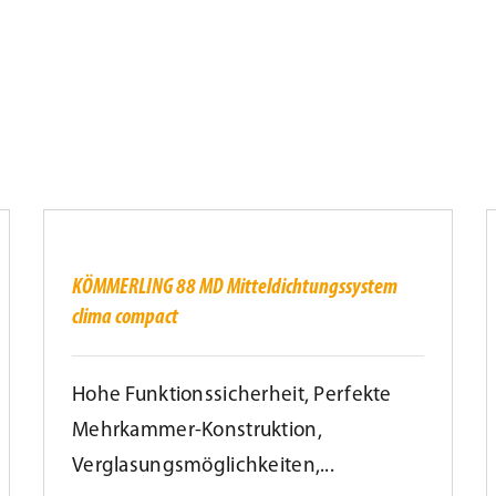
KÖMMERLING
88
MD
S
Mitteldichtungssystem
A
clima
KÖMMERLING 88 MD Mitteldichtungssystem
compact
clima compact
Hohe Funktionssicherheit, Perfekte
Mehrkammer-Konstruktion,
Verglasungsmöglichkeiten,...