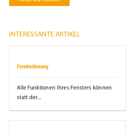
Kundenservice
INTERESSANTE ARTIKEL
Infobereich
Fernbedienung
News
Fernbedienung
Kontakt
Alle Funktionen Ihres Fensters können
Lesezeichen
statt der...
Barrierefreies
Wohnen