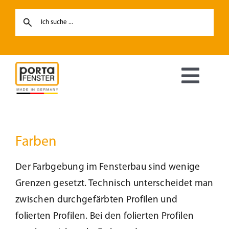
Skip
to
content
Toggl
Navig
Fenster
Farben
Haustüren
Der Farbgebung im Fensterbau sind wenige
Hebe-Schiebetüren
Grenzen gesetzt. Technisch unterscheidet man
zwischen durchgefärbten Profilen und
Terrassentüren
folierten Profilen. Bei den folierten Profilen