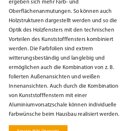
ergeben sich mehr Farb- und
Beschattung
Oberflächenanmutungen. So können auch
Holzstrukturen dargestellt werden und so die
Optik des Holzfensters mit den technischen
Fensterbänke
Vorteilen des Kunststofffensters kombiniert
werden. Die Farbfolien sind extrem
Shop
witterungsbeständig und langlebig und
ermöglichen auch die Kombination von z. B.
Konfigurator
folierten Außenansichten und weißen
Innenansichten. Auch durch die Kombination
Unternehmen
von Kunststofffenstern mit einer
Aluminiumvorsatzschale können individuelle
Karriere
Farbwünsche beim Hausbau realisiert werden.
Nachhaltigkeit
Fenster-Wiki Übersicht