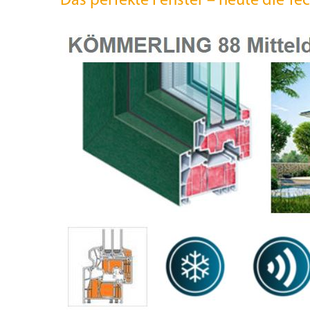
Das perfekte Fenster – heute die T
Beschattung
Kontakt
Fensterbänke
Shop
Konfigurator
Lesezeichen