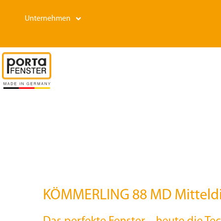
Skip
Unternehmen
to
content
Unternehmen
Karriere
Fenster
Nachhaltigkeit
Haustüren
Kundenservice
Hebe-Schiebetüren
Infobereich
KÖMMERLING 88 MD Mitteldi
Terrassentüren
News