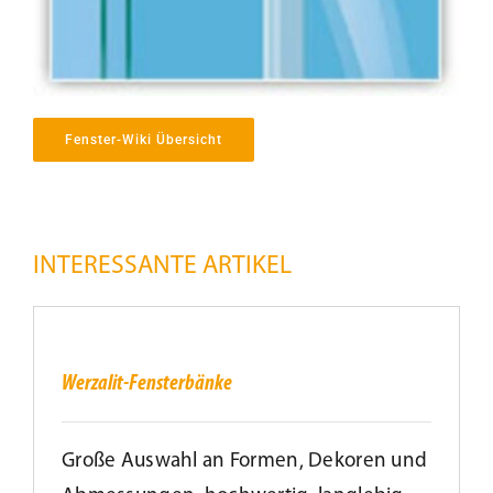
Kundenservice
Infobereich
Fenster-Wiki Übersicht
News
INTERESSANTE ARTIKEL
Kontakt
Werzalit-
Fensterbänke
Lesezeichen
Werzalit-Fensterbänke
Große Auswahl an Formen, Dekoren und