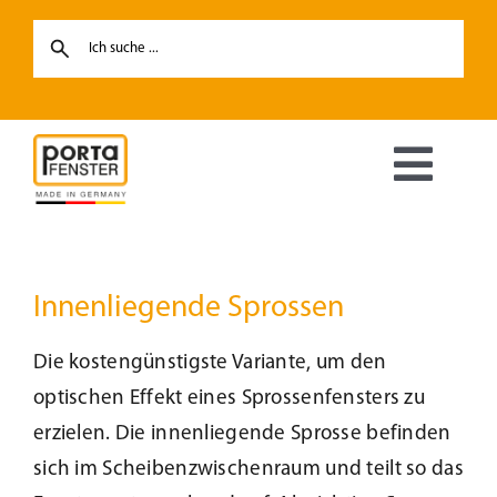
Skip
to
content
Toggl
Navig
Fenster
Innenliegende Sprossen
Haustüren
Die kostengünstigste Variante, um den
Hebe-Schiebetüren
optischen Effekt eines Sprossenfensters zu
erzielen. Die innenliegende Sprosse befinden
Terrassentüren
sich im Scheibenzwischenraum und teilt so das