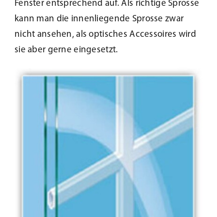
Fenster entsprechend auf. Als richtige Sprosse
Beschattung
kann man die innenliegende Sprosse zwar
nicht ansehen, als optisches Accessoires wird
sie aber gerne eingesetzt.
Fensterbänke
Shop
Konfigurator
Unternehmen
Karriere
Nachhaltigkeit