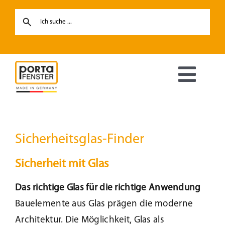
Skip
to
content
Toggl
Navig
Fenster
Sicherheitsglas-Finder
Haustüren
Sicherheit mit Glas
Hebe-Schiebetüren
Das richtige Glas für die richtige Anwendung
Bauelemente aus Glas prägen die moderne
Terrassentüren
Architektur. Die Möglichkeit, Glas als