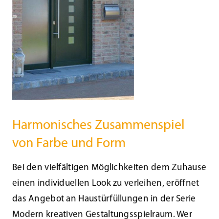
Beschattung
Fensterbänke
Shop
Konfigurator
Harmonisches Zusammenspiel
von Farbe und Form
Unternehmen
Bei den vielfältigen Möglichkeiten dem Zuhause
Karriere
einen individuellen Look zu verleihen, eröffnet
das Angebot an Haustürfüllungen in der Serie
Nachhaltigkeit
Modern kreativen Gestaltungsspielraum. Wer