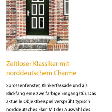
Beschattung
Fensterbänke
Shop
Konfigurator
Zeitloser Klassiker mit
norddeutschem Charme
Unternehmen
Sprossenfenster, Klinkerfassade und als
Karriere
Blickfang eine zweifarbige Eingangstür: Das
aktuelle Objektbeispiel versprüht typisch
Nachhaltigkeit
norddeutsches Flair. Mit der Auswahl des