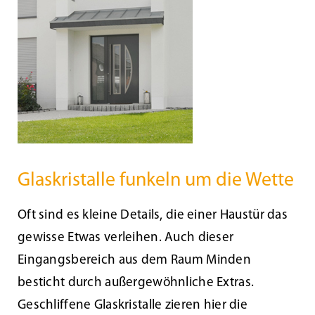
Beschattung
Fensterbänke
Shop
Konfigurator
Glaskristalle funkeln um die Wette
Unternehmen
Oft sind es kleine Details, die einer Haustür das
gewisse Etwas verleihen. Auch dieser
Karriere
Eingangsbereich aus dem Raum Minden
besticht durch außergewöhnliche Extras.
Geschliffene Glaskristalle zieren hier die
Nachhaltigkeit