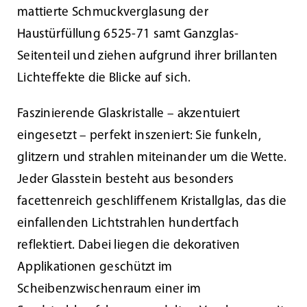
mattierte Schmuckverglasung der
Haustürfüllung 6525-71 samt Ganzglas-
Kundenservice
Seitenteil und ziehen aufgrund ihrer brillanten
Lichteffekte die Blicke auf sich.
Infobereich
Faszinierende Glaskristalle – akzentuiert
News
eingesetzt – perfekt inszeniert: Sie funkeln,
glitzern und strahlen miteinander um die Wette.
Kontakt
Jeder Glasstein besteht aus besonders
facettenreich geschliffenem Kristallglas, das die
Lesezeichen
einfallenden Lichtstrahlen hundertfach
reflektiert. Dabei liegen die dekorativen
Applikationen geschützt im
Scheibenzwischenraum einer im