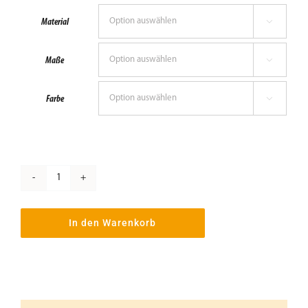
Material

Beschattung
Maße

Fensterbänke
Farbe

Shop
Konfigurator
Wasserschlitzabdeckkappe
Unternehmen
-
In den Warenkorb
Anthrazit
Menge
Karriere
Nachhaltigkeit