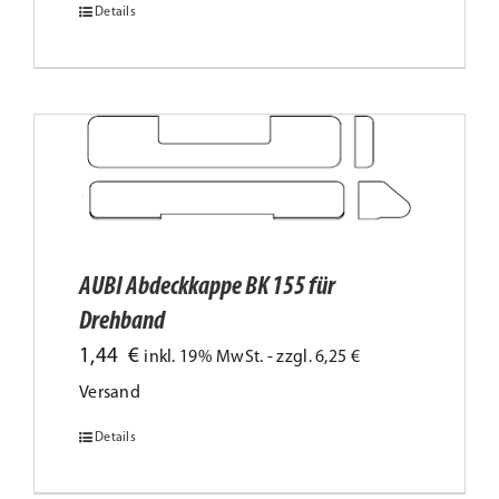
der
Details
Dieses
Produktseite
Produkt
gewählt
weist
werden
mehrere
Varianten
auf.
Die
Optionen
AUBI Abdeckkappe BK 155 für
können
Drehband
auf
1,44
€
inkl. 19% MwSt. - zzgl. 6,25 €
der
Versand
Produktseite
Details
Dieses
gewählt
Produkt
werden