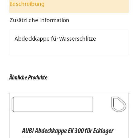
Beschreibung
Kundenservice
Zusätzliche Information
Infobereich
Abdeckkappe für Wasserschlitze
News
Kontakt
Ähnliche Produkte
Lesezeichen
AUBI Abdeckkappe EK 300 für Ecklager