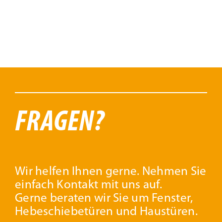
weist
mehrere
Varianten
auf.
Die
Optionen
können
FRAGEN?
auf
der
Produktseite
gewählt
Wir helfen Ihnen gerne. Nehmen Sie
werden
einfach Kontakt mit uns auf.
Gerne beraten wir Sie um Fenster,
Hebeschiebetüren und Haustüren.