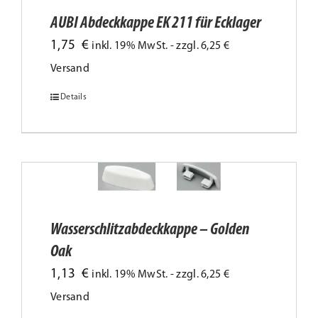
Produktseite
AUBI Abdeckkappe EK 211 für Ecklager
gewählt
1,75
€
inkl. 19% MwSt. - zzgl. 6,25 €
werden
Versand
Details
Dieses
Produkt
weist
mehrere
Varianten
auf.
Wasserschlitzabdeckkappe – Golden
Die
Oak
Optionen
1,13
€
inkl. 19% MwSt. - zzgl. 6,25 €
können
Versand
auf