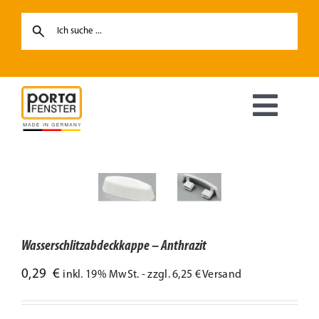
Skip
to
content
Toggl
Navig
Fenster
Haustüren
Wasserschlitzabdeckkappe – Anthrazit
Hebe-Schiebetüren
0,29
€
inkl. 19% MwSt. - zzgl. 6,25 € Versand
Terrassentüren