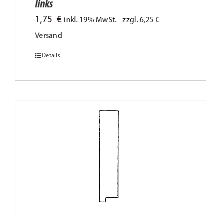
links
1,75
€
inkl. 19% MwSt. - zzgl. 6,25 €
Versand
Details
Dieses
Produkt
weist
mehrere
Varianten
auf.
Die
Optionen
können
auf
der