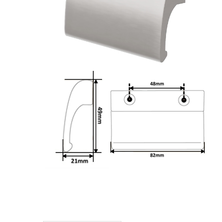
Beschattung
Kontakt
Fensterbänke
Shop
Konfigurator
Lesezeichen