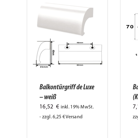
Balkontürgriff de Luxe
Ba
– weiß
(K
16,52
€
7
inkl. 19% MwSt.
- zzgl. 6,25 € Versand
zz