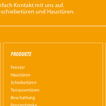
ewählt
gewählt
fach Kontakt mit uns auf.
eschiebetüren und Haustüren.
erden
werden
PRODUKTE
Fenster
Haustüren
Schiebetüren
Terrassentüren
Beschattung
Fensterbänke