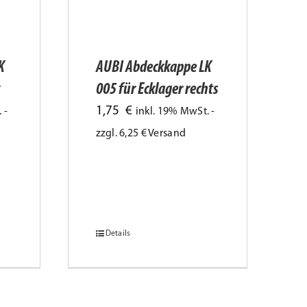
K
AUBI Abdeckkappe LK
005 für Ecklager rechts
1,75
€
 -
inkl. 19% MwSt. -
zzgl. 6,25 € Versand
Details
Dieses
Produkt
weist
mehrere