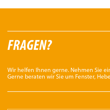
Varianten
Va
auf.
au
Die
D
Optionen
O
können
k
FRAGEN?
auf
au
der
d
Produktseite
Pr
gewählt
g
Wir helfen Ihnen gerne. Nehmen Sie ein
Gerne beraten wir Sie um Fenster, Heb
werden
w