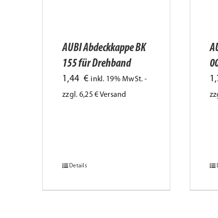
AUBI Abdeckkappe BK
A
155 für Drehband
00
1,44
€
1
inkl. 19% MwSt. -
zzgl. 6,25 € Versand
zz
Details
Dieses
Di
Produkt
Pr
weist
we
mehrere
m