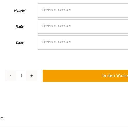
Material
Maße
Farbe
In den Ware
AUBI
Abdeckkappe
EK
300
für
on
Ecklager