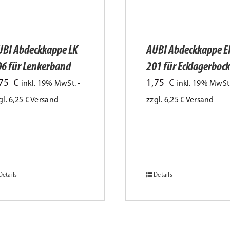
UBI Abdeckkappe LK
AUBI Abdeckkappe E
6 für Lenkerband
201 für Ecklagerbock
,75
€
1,75
€
inkl. 19% MwSt. -
inkl. 19% MwSt.
gl. 6,25 € Versand
zzgl. 6,25 € Versand
Details
Details
eses
Dieses
odukt
Produkt
ist
weist
ehrere
mehrere