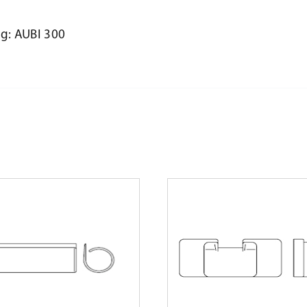
links
g: AUBI 300
Menge