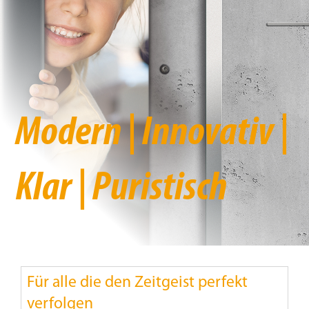
Beschattung
Fensterbänke
Shop
Modern | Innovativ |
Konfigurator
Klar | Puristisch
Unternehmen
Karriere
Für alle die den Zeitgeist perfekt
Nachhaltigkeit
verfolgen