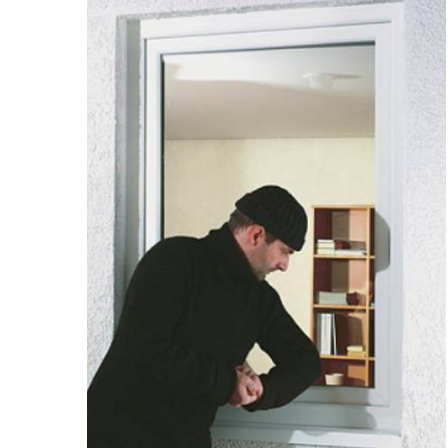
Beschattung
Kontakt
Fensterbänke
Shop
Konfigurator
Lesezeichen