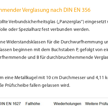
emmender Verglasung nach DIN EN 356
llte Verbundsicherheitsglas („Panzerglas“) eingesetzt
folie oder Spezialharz fest verbunden werden.
dene Widerstandsklassen für die Durchwurfhemmung
 Klassen beginnen mit dem Buchstaben P, gefolgt von ein
urfhemmende und B für durchbruchhemmende Verglasun
 eine Metallkugel mit 10 cm Durchmesser und 4,11 k
e Prüfscheibe fallen gelassen wird.