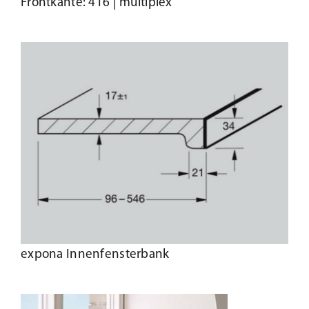
Frontkante: 416 | multiplex
expona Innenfensterbank