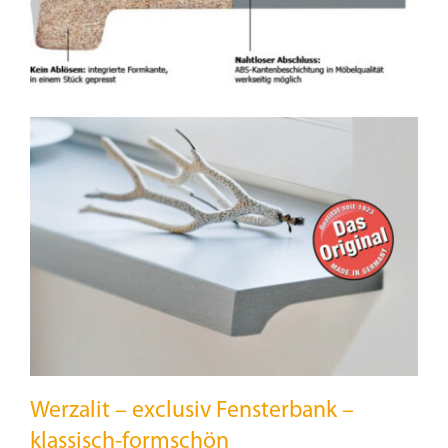
Beschattung
Fensterbänke
Shop
Konfigurator
Unternehmen
Karriere
Werzalit – exclusiv Fensterbank –
Nachhaltigkeit
klassisch-formschön