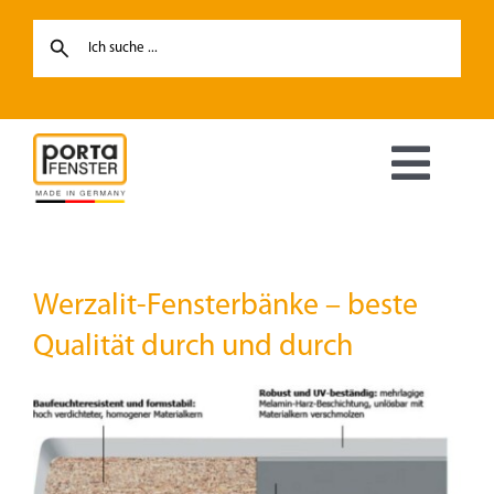
Skip
to
content
Toggl
Navig
Fenster
Werzalit-Fensterbänke – beste
Haustüren
Qualität durch und durch
Hebe-Schiebetüren
Terrassentüren