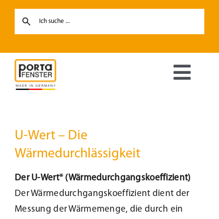
Skip
to
content
Toggl
Navig
Fenster
U-Wert – Die
Haustüren
Wärmedurchlässigkeit
Hebe-Schiebetüren
Der U-Wert* (Wärmedurchgangskoeffizient)
Der Wärmedurchgangskoeffizient dient der
Terrassentüren
Messung der Wärmemenge, die durch ein