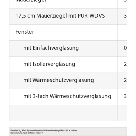
Mauerziegel
36,5
17,5 cm Mauerziegel mit PUR-WDVS
30,0
Fenster
mit Einfachverglasung
0,4 
mit Isolierverglasung
2,4 
mit Wärmeschutzverglasung
2,4 
mit 3-fach Wärmeschutzverglasung
3,6 