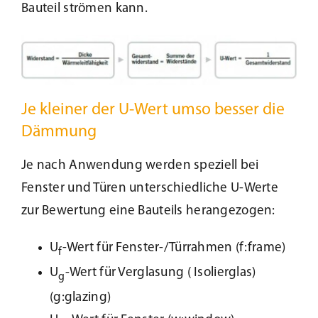
Bauteil strömen kann.
Beschattung
Fensterbänke
Je kleiner der U-Wert umso besser die
Shop
Dämmung
Je nach Anwendung werden speziell bei
Konfigurator
Fenster und Türen unterschiedliche U-Werte
zur Bewertung eine Bauteils herangezogen:
Unternehmen
U
-Wert für Fenster-/Türrahmen (f:frame)
f
Karriere
U
-Wert für Verglasung ( Isolierglas)
g
(g:glazing)
Nachhaltigkeit