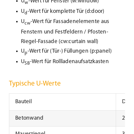
U
-Wert für Fenster (w:window)
w
U
-Wert für komplette Tür (d:door)
d
Kundenservice
U
-Wert für Fassadenelemente aus
cw
Fenstern und Festfeldern / Pfosten-
Infobereich
Riegel-Fassade (cw:curtain wall)
U
-Wert für (Tür-) Füllungen (p:panel)
p
News
U
-Wert für Rollladenaufsatzkasten
SB
Kontakt
Typische U-Werte
Lesezeichen
Bauteil
Dick
Betonwand
25,0