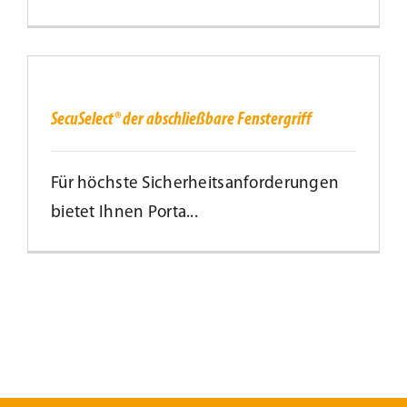
SecuSelect®
der
abschließbare
Fenstergriff
SecuSelect® der abschließbare Fenstergriff
Für höchste Sicherheitsanforderungen
bietet Ihnen Porta...