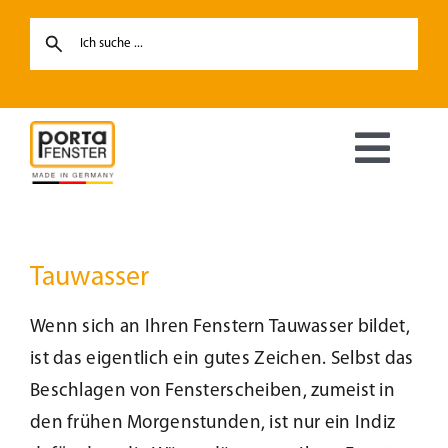
Skip
to
content
Toggl
Navig
Fenster
Tauwasser
Haustüren
Wenn sich an Ihren Fenstern Tauwasser bildet,
Hebe-Schiebetüren
ist das eigentlich ein gutes Zeichen. Selbst das
Beschlagen von Fensterscheiben, zumeist in
Terrassentüren
den frühen Morgenstunden, ist nur ein Indiz