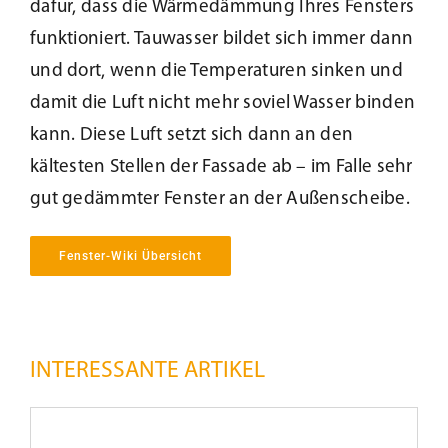
dafür, dass die Wärmedämmung Ihres Fensters
Beschattung
funktioniert. Tauwasser bildet sich immer dann
und dort, wenn die Temperaturen sinken und
damit die Luft nicht mehr soviel Wasser binden
Fensterbänke
kann. Diese Luft setzt sich dann an den
kältesten Stellen der Fassade ab – im Falle sehr
Shop
gut gedämmter Fenster an der Außenscheibe.
Konfigurator
Fenster-Wiki Übersicht
Unternehmen
Verkehrsicherheit
bei
INTERESSANTE ARTIKEL
Karriere
verglasten
Türen
und
Nachhaltigkeit