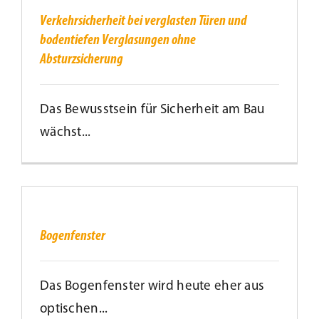
bodentiefen
Verglasungen
Verkehrsicherheit bei verglasten Türen und
ohne
Kundenservice
bodentiefen Verglasungen ohne
Absturzsicherung
Absturzsicherung
Infobereich
Das Bewusstsein für Sicherheit am Bau
News
wächst...
Kontakt
Bogenfenster
Lesezeichen
Bogenfenster
Das Bogenfenster wird heute eher aus
optischen...