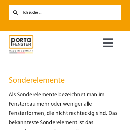
Skip
to
content
Toggl
Navig
Fenster
Sonderelemente
Haustüren
Als Sonderelemente bezeichnet man im
Hebe-Schiebetüren
Fensterbau mehr oder weniger alle
Fensterformen, die nicht rechteckig sind. Das
Terrassentüren
bekannteste Sonderelement ist das