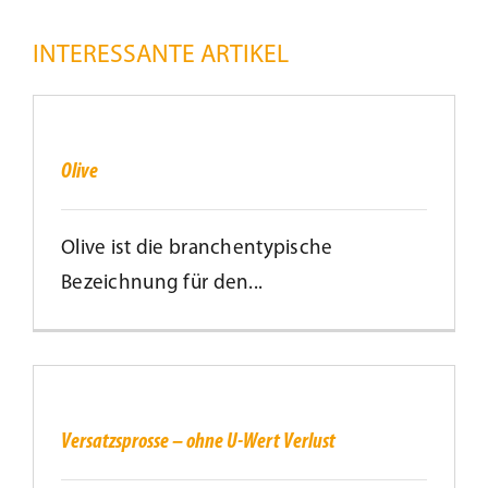
INTERESSANTE ARTIKEL
Kundenservice
Olive
Infobereich
Olive
News
Olive ist die branchentypische
Kontakt
Bezeichnung für den...
Versatzsprosse
Lesezeichen
–
ohne
U-
Wert
Versatzsprosse – ohne U-Wert Verlust
Verlust