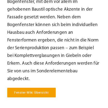
Bogenfenster, mit dem vor allem im
Beschattung
gehobenen Baustil optische Akzente in der
Fassade gesetzt werden. Neben dem
Bogenfenster können sich beim individuellen
Fensterbänke
Hausbau auch Anforderungen an
Fensterformen ergeben, die nicht in die Norm
Shop
der Serienproduktion passen – zum Beispiel
bei Komplettverglasungen in Giebeln oder
Konfigurator
Erkern. Auch diese Anforderungen werden für
Sie von uns im Sonderelementebau
Unternehmen
abgedeckt.
Karriere
Fenster-Wiki Übersicht
Nachhaltigkeit