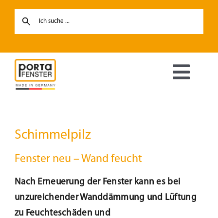
Skip
to
content
Toggl
Navig
Fenster
Schimmelpilz
Haustüren
Fenster neu – Wand feucht
Hebe-Schiebetüren
Nach Erneuerung der Fenster kann es bei
unzureichender Wanddämmung und Lüftung
Terrassentüren
zu Feuchteschäden und