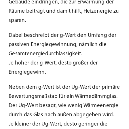
Gebäude eindringen, die zur Erwärmung der
Beschattung
Räume beiträgt und damit hilft, Heizenergie zu
sparen.
Fensterbänke
Dabei beschreibt der g-Wert den Umfang der
passiven Energiegewinnung, nämlich die
Shop
Gesamtenergiedurchlässigkeit.
Je höher der g-Wert, desto größer der
Konfigurator
Energiegewinn.
Unternehmen
Neben dem g-Wert ist der Ug-Wert der primäre
Bewertungsmaßstab für ein Wärmedämmglas.
Der Ug-Wert besagt, wie wenig Wärmeenergie
Karriere
durch das Glas nach außen abgegeben wird.
Je kleiner der Ug-Wert, desto geringer die
Nachhaltigkeit