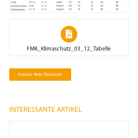
FMK_Klimaschutz_03_12_Tabelle
Fenster-Wiki Übersicht
INTERESSANTE ARTIKEL
Versatzsprosse
–
ohne
U-