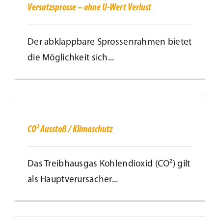
Wert
Versatzsprosse – ohne U-Wert Verlust
Verlust
Der abklappbare Sprossenrahmen bietet
die Möglichkeit sich...
CO²
Ausstoß
/
Klimaschutz
CO² Ausstoß / Klimaschutz
Das Treibhausgas Kohlendioxid (CO²) gilt
als Hauptverursacher...