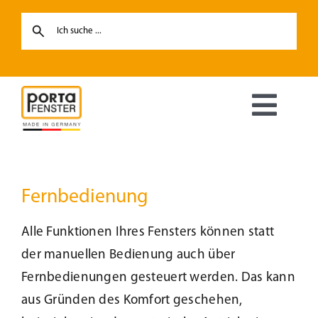
Skip
to
content
Toggl
Navig
Fenster
Fernbedienung
Haustüren
Alle Funktionen Ihres Fensters können statt
Hebe-Schiebetüren
der manuellen Bedienung auch über
Fernbedienungen gesteuert werden. Das kann
Terrassentüren
aus Gründen des Komfort geschehen,