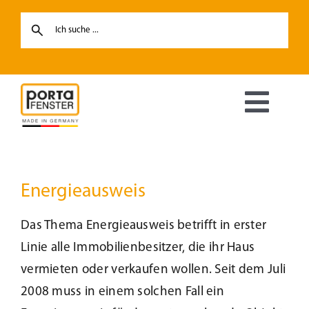
Skip
to
content
Toggl
Navig
Fenster
Energieausweis
Haustüren
Das Thema Energieausweis betrifft in erster
Hebe-Schiebetüren
Linie alle Immobilienbesitzer, die ihr Haus
vermieten oder verkaufen wollen. Seit dem Juli
Terrassentüren
2008 muss in einem solchen Fall ein