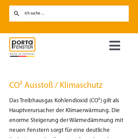
Skip
to
content
Toggl
Navig
Fenster
CO² Ausstoß / Klimaschutz
Haustüren
Das Treibhausgas Kohlendioxid (CO²) gilt als
Hebe-Schiebetüren
Hauptverursacher der Klimaerwärmung. Die
enorme Steigerung der Wärmedämmung mit
Terrassentüren
neuen Fenstern sorgt für eine deutliche