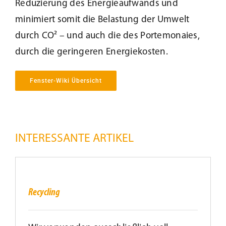
Reduzierung des Energieaufwands und
Beschattung
minimiert somit die Belastung der Umwelt
durch CO² – und auch die des Portemonaies,
durch die geringeren Energiekosten.
Fensterbänke
Fenster-Wiki Übersicht
Shop
Konfigurator
INTERESSANTE ARTIKEL
Unternehmen
Recycling
Karriere
Recycling
Nachhaltigkeit