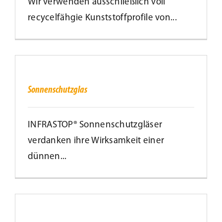
Wir verwenden ausschließlich voll
recycelfähgie Kunststoffprofile von...
Kundenservice
Infobereich
Sonnenschutzglas
Sonnenschutzglas
News
Kontakt
INFRASTOP® Sonnenschutzgläser
verdanken ihre Wirksamkeit einer
dünnen...
Lesezeichen
100%
Co2
KOMPENSIERT
PLANT