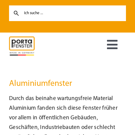
Skip
to
content
Toggl
Navig
Fenster
Aluminiumfenster
Haustüren
Durch das beinahe wartungsfreie Material
Hebe-Schiebetüren
Aluminium fanden sich diese Fenster früher
vor allem in öffentlichen Gebäuden,
Terrassentüren
Geschäften, Industriebauten oder schlecht