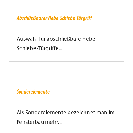
Hebe-
Schiebe-
Türgriff
Kundenservice
Abschließbarer Hebe-Schiebe-Türgriff
Infobereich
Auswahl für abschließbare Hebe-
Schiebe-Türgriffe...
News
Kontakt
Sonderelemente
Sonderelemente
Lesezeichen
Als Sonderelemente bezeichnet man im
Fensterbau mehr...