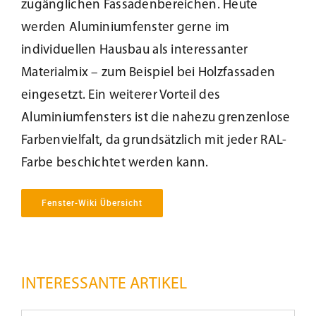
zugänglichen Fassadenbereichen. Heute
Beschattung
werden Aluminiumfenster gerne im
individuellen Hausbau als interessanter
Materialmix – zum Beispiel bei Holzfassaden
Fensterbänke
eingesetzt. Ein weiterer Vorteil des
Aluminiumfensters ist die nahezu grenzenlose
Shop
Farbenvielfalt, da grundsätzlich mit jeder RAL-
Farbe beschichtet werden kann.
Konfigurator
Fenster-Wiki Übersicht
Unternehmen
Karriere
INTERESSANTE ARTIKEL
Abschließbarer
Nachhaltigkeit