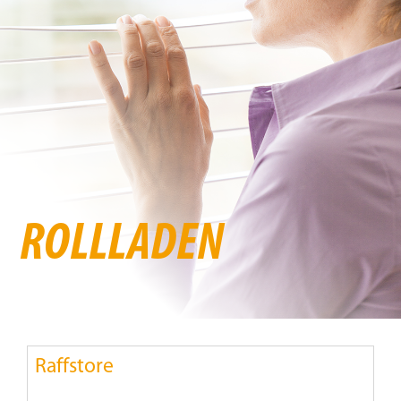
Beschattung
Fensterbänke
Shop
Konfigurator
ROLLLADEN
Unternehmen
Karriere
Raffstore
Nachhaltigkeit