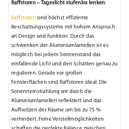
Raffstoren – Tageslicht stufenlos lenken
Kundenservice
Raffstoren
sind höchst effiziente
Beschattungssysteme mit hohem Anspruch
Infobereich
an Design und Funktion. Durch das
schwenken der Aluminiumlamellen ist es
News
möglicch bei jedem Sonnenstand das
einfallende Licht und den Schatten genau zu
Kontakt
regulieren. Gerade vor großen
Fensterflächen sind Raffstoren ideal: Die
Lesezeichen
Sonenneinstrahlung wir durch die
Aluminiumlamellen reflektiert und das
Aufheitzen der Räume um bis zu 75 %
verhindert. Feine Verstellmöglichkeiten
schaffen die perfekte Balance zwischen