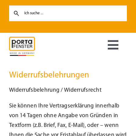
Skip
to
content
Toggl
Navig
Fenster
Widerrufsbelehrungen
Haustüren
Widerrufsbelehrung / Widerrufsrecht
Sie können Ihre Vertragserklärung innerhalb
Hebe-Schiebetüren
von 14 Tagen ohne Angabe von Gründen in
Textform (z.B. Brief, Fax, E-Mail), oder – wenn
Terrassentüren
Ihnen die Sache vor Fristablauf überlassen wird